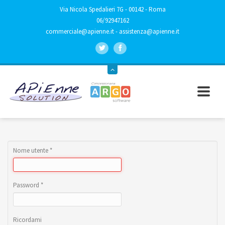
Via Nicola Spedalieri 7G - 00142 - Roma
06/92947162
commerciale@apienne.it
-
assistenza@apienne.it
Nome utente
*
Password
*
Ricordami